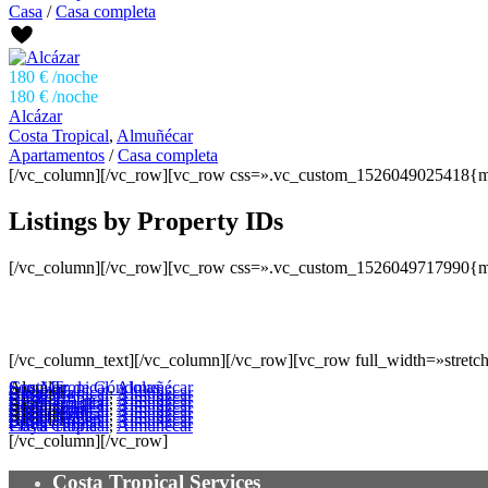
Casa
/
Casa completa
180 €
/noche
180 €
/noche
Alcázar
Costa Tropical
,
Almuñécar
Apartamentos
/
Casa completa
[/vc_column][/vc_row][vc_row css=».vc_custom_1526049025418{mar
Listings by Property IDs
[/vc_column][/vc_row][vc_row css=».vc_custom_1526049717990{mar
[/vc_column_text][/vc_column][/vc_row][vc_row full_width=»stre
Alquiler
Son Mar de Góndolas
Costa Tropical
,
Almuñécar
Alquiler
Casa Mía
Costa Tropical
,
Almuñécar
Alcázar
Costa Tropical
,
Almuñécar
Alquiler
La alberquilla
Costa Tropical
,
Almuñécar
Alquiler
Casa Laura
Costa Tropical
,
Almuñécar
Alquiler
Casa Cristina
Costa Tropical
,
Almuñécar
Alquiler
Casa Carmen
Costa Tropical
,
Almuñécar
Playa Cabria
Costa Tropical
,
Almuñécar
[/vc_column][/vc_row]
Costa Tropical Services