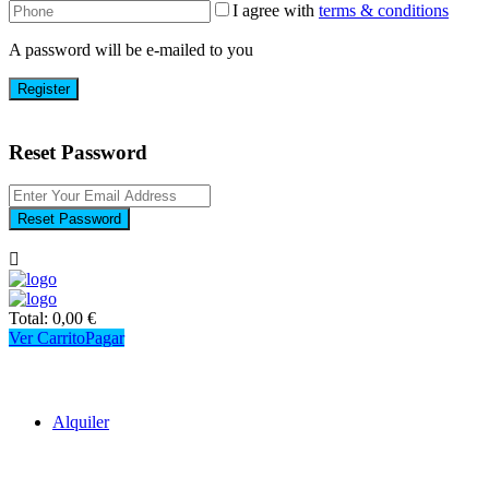
I agree with
terms & conditions
A password will be e-mailed to you
Register
Reset Password
Reset Password
Total:
0,00
€
Ver Carrito
Pagar
Alquiler