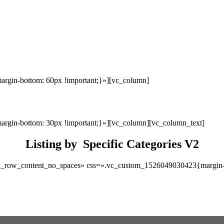
gin-bottom: 60px !important;}»][vc_column]
gin-bottom: 30px !important;}»][vc_column][vc_column_text]
Listing by Specific Categories V2
tch_row_content_no_spaces» css=».vc_custom_1526049030423{margin-