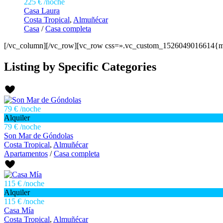
225 €
/noche
Casa Laura
Costa Tropical
,
Almuñécar
Casa
/
Casa completa
[/vc_column][/vc_row][vc_row css=».vc_custom_1526049016614{mar
Listing by Specific Categories
79 €
/noche
Alquiler
79 €
/noche
Son Mar de Góndolas
Costa Tropical
,
Almuñécar
Apartamentos
/
Casa completa
115 €
/noche
Alquiler
115 €
/noche
Casa Mía
Costa Tropical
,
Almuñécar