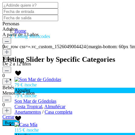
Personas
Adultos
Home
A partir de 13 años
Listing Shortcodes
0
[vc_row css=».vc_custom_1526049004424{margin-bottom: 60px !im
Listing Slider by Specific Categories
Niños
De 2 a 12 años
0
79 €
/noche
Bebés
Alquiler
Menos de 2 años
79 €
/noche
Son Mar de Góndolas
0
Costa Tropical
,
Almuñécar
Apartamentos
/
Casa completa
Cerrar
115 €
/noche