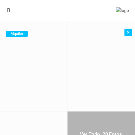
×
Alquiler
Ver Todo. 20 Fotos