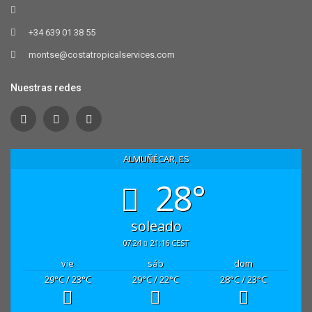
+34 639 01 38 55
montse@costatropicalservices.com
Nuestras redes
ALMUÑÉCAR, ES
28°
soleado
07:24
21:16 CEST
vie
sáb
dom
29
°C
/ 23
°C
29
°C
/ 22
°C
28
°C
/ 23
°C