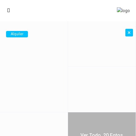
×
Alquiler
Ver Todo. 20 Fotos