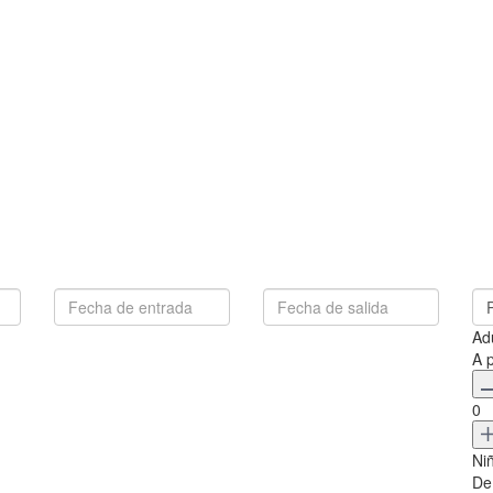
Ad
A 
0
Ni
De