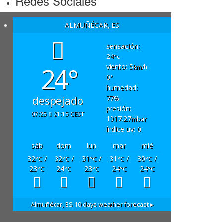
Redes Sociales
ALMUÑÉCAR, ES
sensación:
24
°c
24°
viento: 5
km/h
0
°
humedad:
77
despejado
%
presión:
07:25
21:15 CEST
1017.27
mbar
índice uv: 0
sáb
dom
lun
mar
mié
32
/
32
/
31
/
31
/
30
/
°C
°C
°C
°C
°C
23
24
23
24
24
°C
°C
°C
°C
°C
Almuñécar, ES
10 days weather forecast ▸