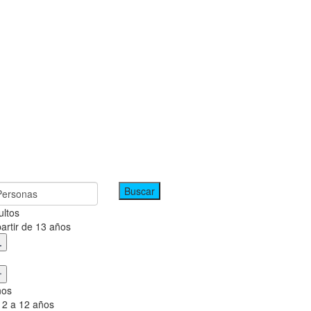
Personas
ultos
partir de 13 años
ños
 2 a 12 años